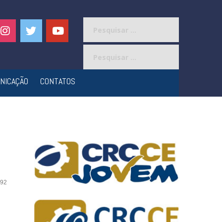
Pesquisar
por:
Pesquisar
por:
NICAÇÃO
CONTATOS
92