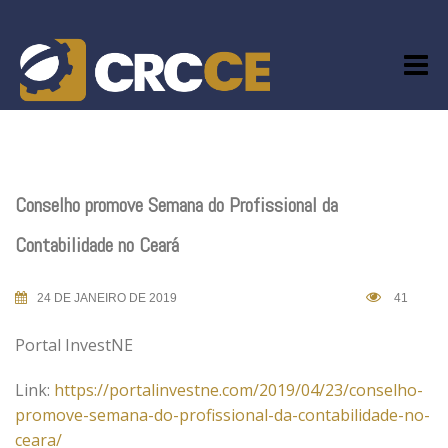
Skip
to
content
Conselho promove Semana do Profissional da
Contabilidade no Ceará
24 DE JANEIRO DE 2019
41
Portal InvestNE
Link:
https://portalinvestne.com/2019/04/23/conselho-
promove-semana-do-profissional-da-contabilidade-no-
ceara/