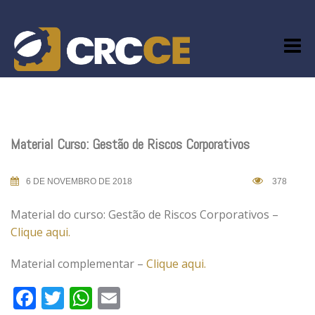
Skip
to
content
Material Curso: Gestão de Riscos Corporativos
6 DE NOVEMBRO DE 2018
378
Material do curso: Gestão de Riscos Corporativos –
Clique aqui.
Material complementar –
Clique aqui.
Facebook
Twitter
WhatsApp
Email