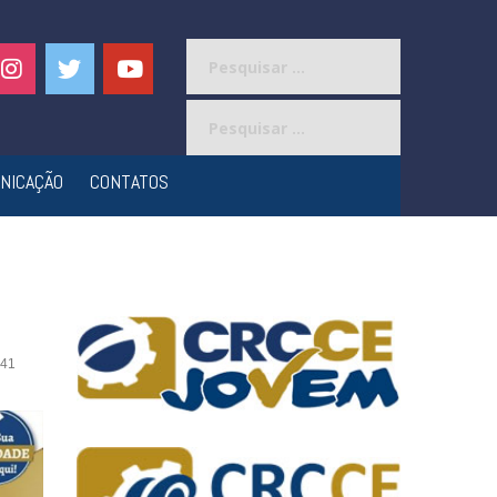
Pesquisar
por:
Pesquisar
por:
NICAÇÃO
CONTATOS
41