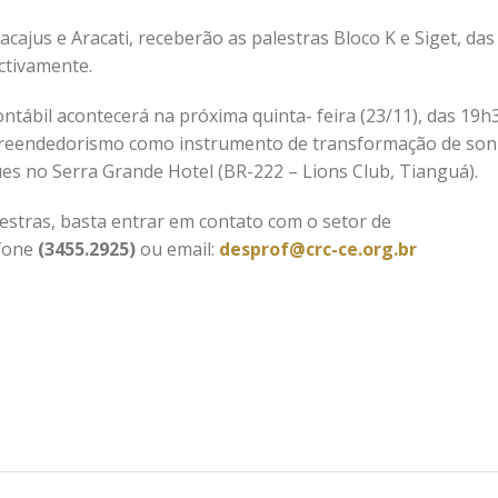
cajus e Aracati, receberão as palestras Bloco K e Siget, das
ctivamente.
ntábil acontecerá na próxima quinta- feira (23/11), das 19h
mpreendedorismo como instrumento de transformação de so
es no Serra Grande Hotel (BR-222 – Lions Club, Tianguá).
estras, basta entrar em contato com o setor de
efone
(3455.2925)
ou email:
desprof@crc-ce.org.br