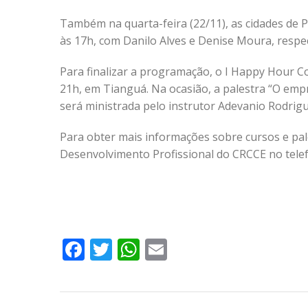
Também na quarta-feira (22/11), as cidades de Pa
às 17h, com Danilo Alves e Denise Moura, respe
Para finalizar a programação, o I Happy Hour Co
21h, em Tianguá. Na ocasião, a palestra “O e
será ministrada pelo instrutor Adevanio Rodrigu
Para obter mais informações sobre cursos e pal
Desenvolvimento Profissional do CRCCE no tel
Facebook
Twitter
WhatsApp
Email