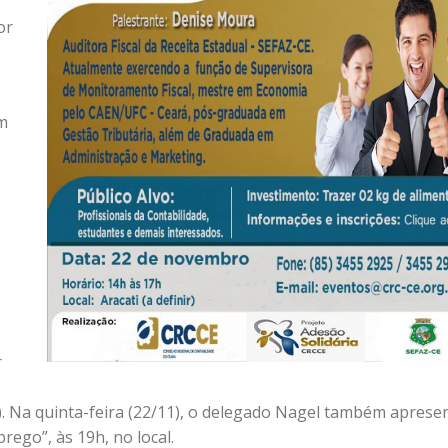
or
ém
r
. Na quinta-feira (22/11), o delegado Nagel também aprese
ego”, às 19h, no local.