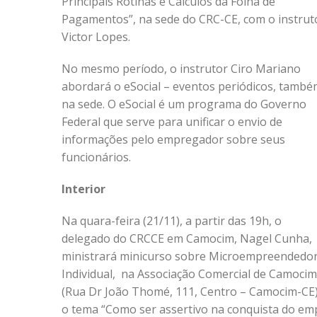
Principais Rotinas e Cálculos da Folha de
Pagamentos”, na sede do CRC-CE, com o instrut
Victor Lopes.
No mesmo período, o instrutor Ciro Mariano
abordará o eSocial – eventos periódicos, tamb
na sede. O eSocial é um programa do Governo
Federal que serve para unificar o envio de
informações pelo empregador sobre seus
funcionários.
Interior
Na quara-feira (21/11), a partir das 19h, o
delegado do CRCCE em Camocim, Nagel Cunha,
ministrará minicurso sobre Microempreendedo
Individual, na Associação Comercial de Camocim
(Rua Dr João Thomé, 111, Centro – Camocim-CE)
o tema “Como ser assertivo na conquista do empr