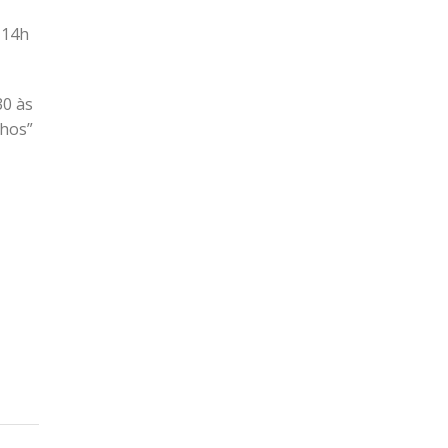
 14h
30 às
nhos”