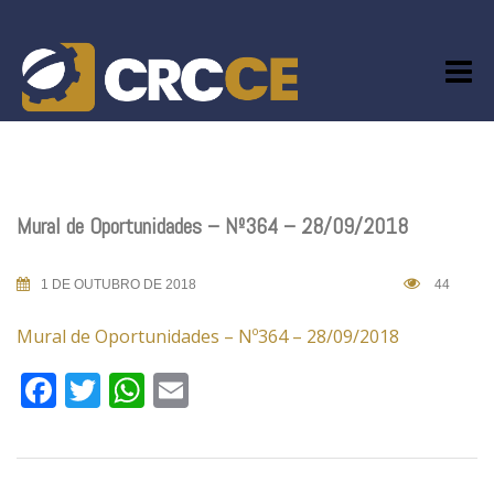
Skip
to
content
Mural de Oportunidades – Nº364 – 28/09/2018
1 DE OUTUBRO DE 2018
44
Mural de Oportunidades – Nº364 – 28/09/2018
Facebook
Twitter
WhatsApp
Email