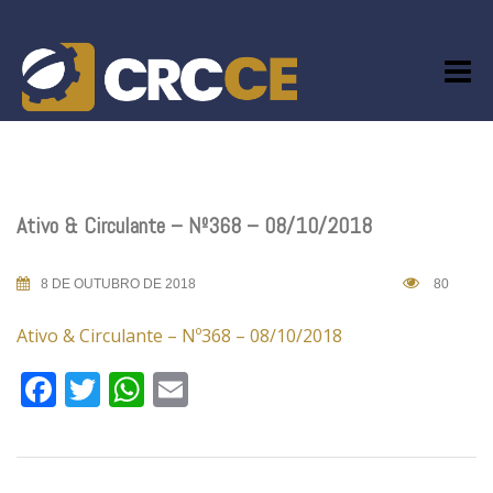
Skip
to
content
Ativo & Circulante – Nº368 – 08/10/2018
8 DE OUTUBRO DE 2018
80
Ativo & Circulante – Nº368 – 08/10/2018
Facebook
Twitter
WhatsApp
Email