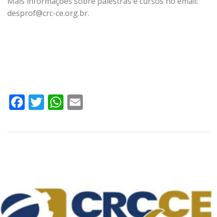
Mais informações sobre palestras e cursos no email:
desprof@crc-ce.org.br.
Facebook
Twitter
WhatsApp
Email