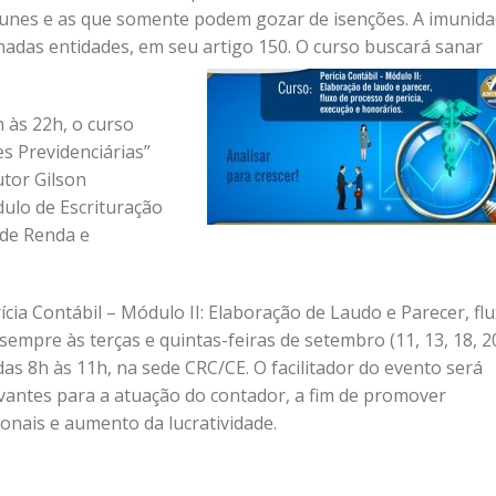
munes e as que somente podem gozar de isenções. A imunida
nadas entidades, em seu artigo 150. O curso buscará sanar
h às 22h, o curso
es Previdenciárias”
tor Gilson
ulo de Escrituração
de Renda e
cia Contábil – Módulo II: Elaboração de Laudo e Parecer, fl
sempre às terças e quintas-feiras de setembro (11, 13, 18, 2
 das 8h às 11h, na sede CRC/CE. O facilitador do evento será
vantes para a atuação do contador, a fim de promover
onais e aumento da lucratividade.