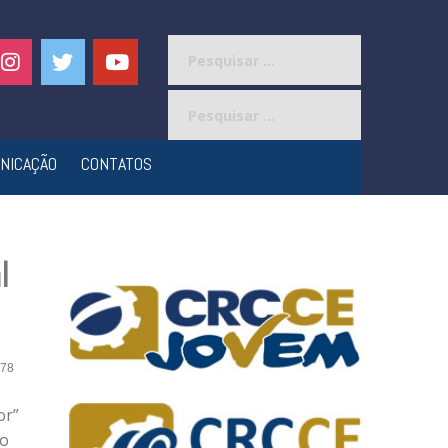
Pesquisar
por:
Pesquisar
por:
NICAÇÃO
CONTATOS
l
78
or”
ro