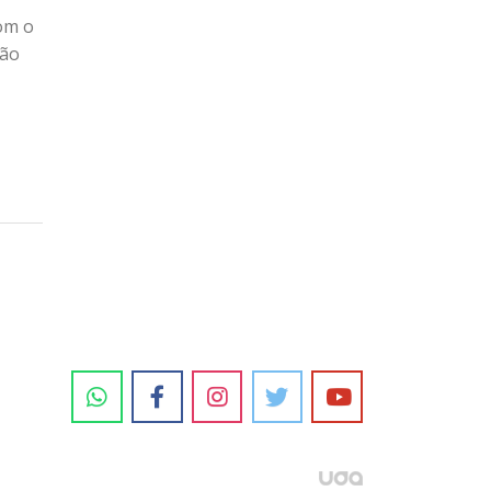
com o
ção