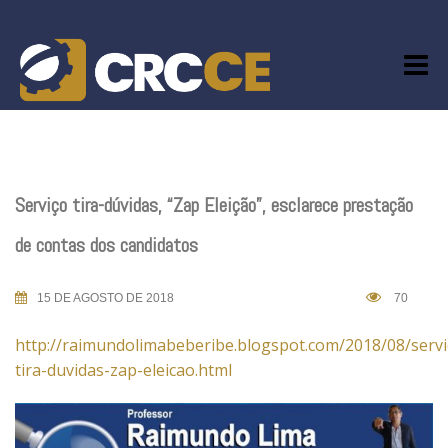
Skip
to
content
Serviço tira-dúvidas, “Zap Eleição”, esclarece prestação
de contas dos candidatos
15 DE AGOSTO DE 2018
70
http://raimundolimabeberibe.blogspot.com/2018/08/servi
tira-duvidas-zap-eleicao.html