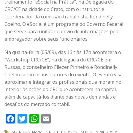
treinamento “eSocial na Prática”, na Delegacia do
CRC/CE na cidade do Crato, com o instrutor e
coordenador da comissão trabalhista, Rondinelly
Coelho. O eSocial é um programa do Governo Federal
que serve para unificar o envio de informações pelo
empregador sobre seus funcionários.
Na quarta-feira (05/09), das 13h às 17h acontecerá o
“Workshop CRC/CE”, na delegacia do CRC/CE em
Russas, o conselheiro Eliezer Pinheiro e Rondinelly
Coelho serão os instrutores do evento. O evento visa
aproximar e integrar os profissionais que moram no
interior às ações do CRC que acontecem na capital,
além de capacitá-los diante das novas demandas e
desafios do mercado contábil.
Facebook
Twitter
WhatsApp
Email
AGENDA SEMANAL
,
CRCCE
,
CURSOS
,
ESOCIAL
,
MINICURSOS
,