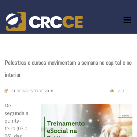
Skip
to
content
Palestras e cursos movimentam a semana na capital e no
interior
31 DE AGOSTO DE 2018
831
De
segunda a
quinta-
feira (03 a
06), das