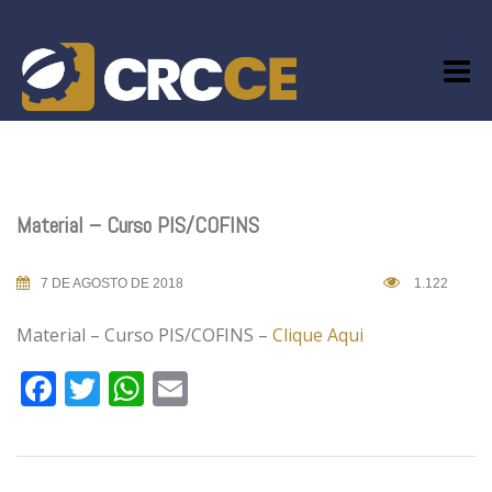
Skip
to
content
Material – Curso PIS/COFINS
7 DE AGOSTO DE 2018
1.122
Material – Curso PIS/COFINS –
Clique Aqui
Facebook
Twitter
WhatsApp
Email