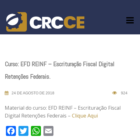
Skip
to
content
Curso: EFD REINF – Escrituração Fiscal Digital
Retenções Federais.
24 DE AGOSTO DE 2018
924
Material do curso: EFD REINF – Escrituração Fiscal
Digital Retenções Federais –
Clique Aqui
Facebook
Twitter
WhatsApp
Email