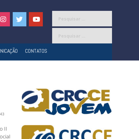
Pesquisar
por:
Pesquisar
por:
NICAÇÃO
CONTATOS
43
 II
ocial