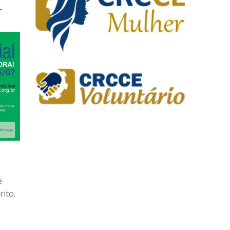
-
e
rito.