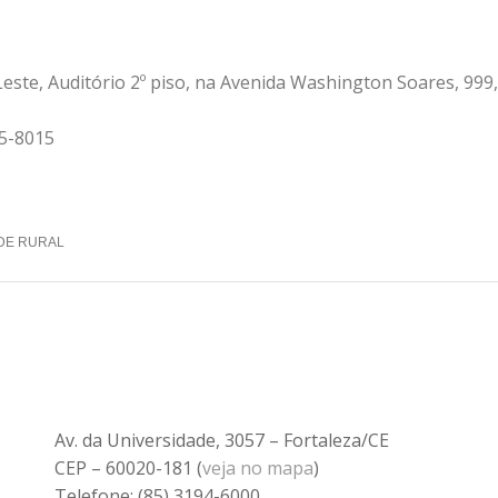
Leste, Auditório 2º piso, na Avenida Washington Soares, 999,
35-8015
ADE RURAL
Av. da Universidade, 3057 – Fortaleza/CE
CEP – 60020-181 (
veja no mapa
)
Telefone: (85) 3194-6000