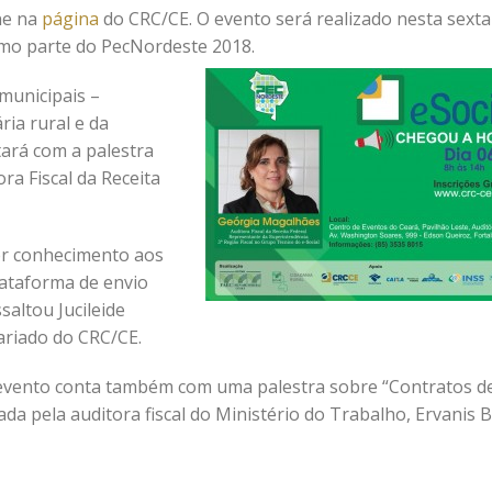
ine na
página
do CRC/CE. O evento será realizado nesta sexta
como parte do PecNordeste 2018.
municipais –
ria rural e da
ará com a palestra
ora Fiscal da Receita
er conhecimento aos
ataforma de envio
saltou Jucileide
riado do CRC/CE.
 evento conta também com uma palestra sobre “Contratos d
da pela auditora fiscal do Ministério do Trabalho, Ervanis B