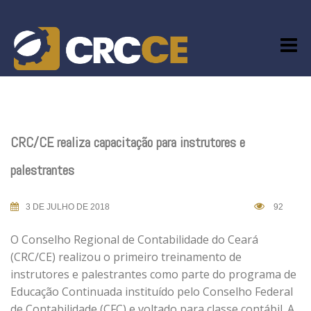
Skip
to
content
CRC/CE realiza capacitação para instrutores e
palestrantes
3 DE JULHO DE 2018
92
O Conselho Regional de Contabilidade do Ceará
(CRC/CE) realizou o primeiro treinamento de
instrutores e palestrantes como parte do programa de
Educação Continuada instituído pelo Conselho Federal
de Contabilidade (CFC) e voltado para classe contábil. A