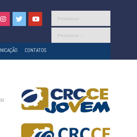
Pesquisar
por:
Pesquisar
por:
NICAÇÃO
CONTATOS
32