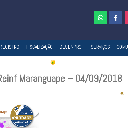
REGISTRO
FISCALIZAÇÃO
DESENPROF
SERVIÇOS
COMU
 Reinf Maranguape – 04/09/2018