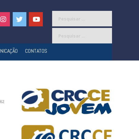
Pesquisar
por:
Pesquisar
por:
NICAÇÃO
CONTATOS
62