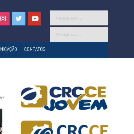
Pesquisar
por:
Pesquisar
por:
NICAÇÃO
CONTATOS
97