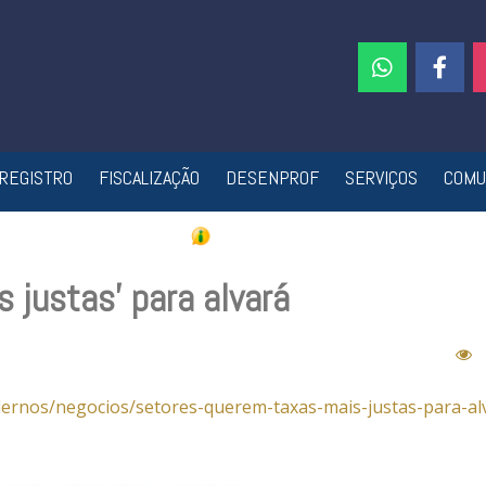
REGISTRO
FISCALIZAÇÃO
DESENPROF
SERVIÇOS
COMU
 justas’ para alvará
dernos/negocios/setores-querem-taxas-mais-justas-para-al