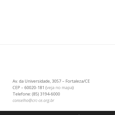
Av. da Universidade, 3057 – Fortaleza/CE
CEP – 60020-181 (
veja no mapa
)
Telefone: (85) 3194-6000
conselho@crc-ce.org.br