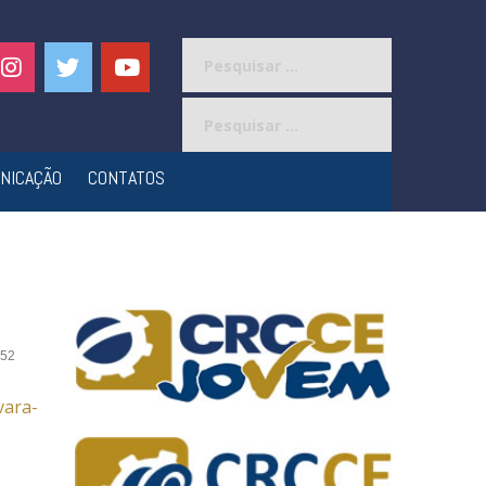
Pesquisar
por:
Pesquisar
por:
NICAÇÃO
CONTATOS
52
vara-