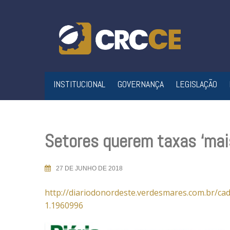
Skip
to
content
INSTITUCIONAL
GOVERNANÇA
LEGISLAÇÃO
Setores querem taxas ‘mais
27 DE JUNHO DE 2018
http://diariodonordeste.verdesmares.com.br/ca
1.1960996