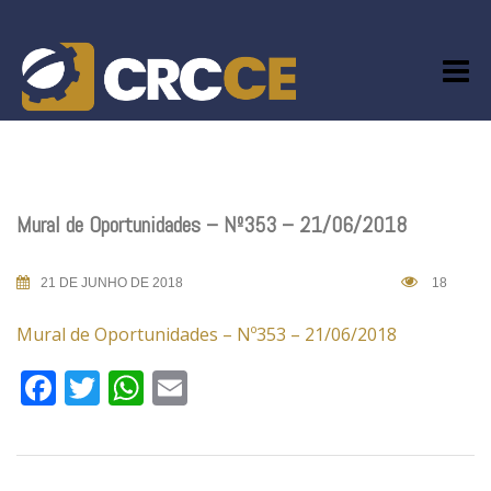
Skip
to
content
Mural de Oportunidades – Nº353 – 21/06/2018
21 DE JUNHO DE 2018
18
Mural de Oportunidades – Nº353 – 21/06/2018
Facebook
Twitter
WhatsApp
Email