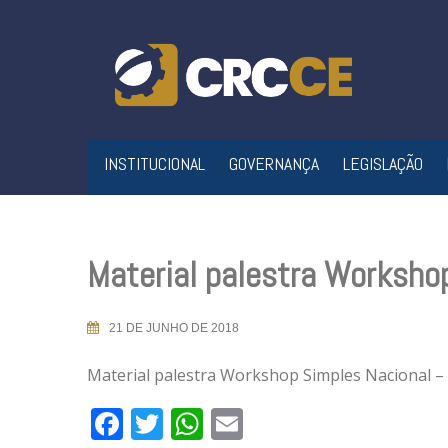
Skip
to
content
INSTITUCIONAL
GOVERNANÇA
LEGISLAÇÃO
Material palestra Worksho
21 DE JUNHO DE 2018
Material palestra Workshop Simples Nacional –
Facebook
Twitter
WhatsApp
Email