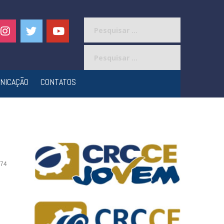
Pesquisar
por:
Pesquisar
por:
NICAÇÃO
CONTATOS
74