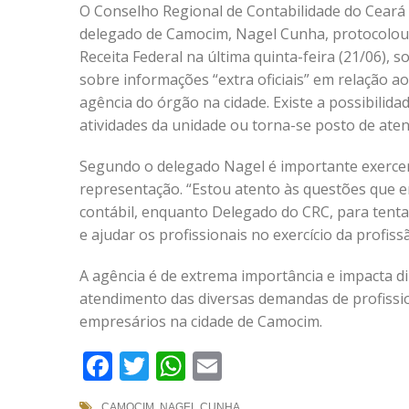
O Conselho Regional de Contabilidade do Ceará 
delegado de Camocim, Nagel Cunha, protocolou
Receita Federal na última quinta-feira (21/06), s
sobre informações “extra oficiais” em relação 
agência do órgão na cidade. Existe a possibilid
atividades da unidade ou torna-se posto de ate
Segundo o delegado Nagel é importante exercer
representação. “Estou atento às questões que e
contábil, enquanto Delegado do CRC, para tenta
e ajudar os profissionais no exercício da profissã
A agência é de extrema importância e impacta d
atendimento das diversas demandas de profissio
empresários na cidade de Camocim.
Facebook
Twitter
WhatsApp
Email
CAMOCIM
,
NAGEL CUNHA