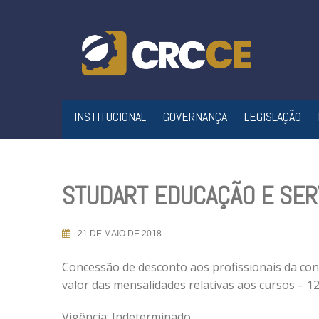
Skip
to
content
INSTITUCIONAL
GOVERNANÇA
LEGISLAÇÃO
STUDART EDUCAÇÃO E SER
21 DE MAIO DE 2018
Concessão de desconto aos profissionais da cont
valor das mensalidades relativas aos cursos – 1
Vigência: Indeterminado