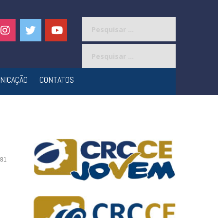
Pesquisar
por:
Pesquisar
por:
NICAÇÃO
CONTATOS
81