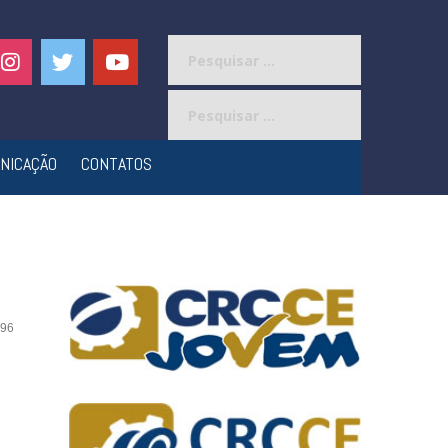
Pesquisar
por:
Pesquisar
por:
NICAÇÃO
CONTATOS
96