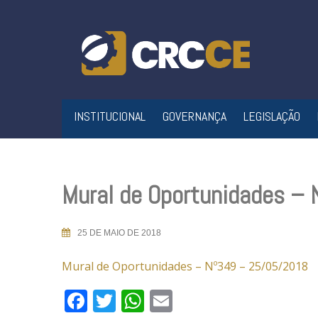
Skip
to
content
INSTITUCIONAL
GOVERNANÇA
LEGISLAÇÃO
Mural de Oportunidades –
25 DE MAIO DE 2018
Mural de Oportunidades – Nº349 – 25/05/2018
Facebook
Twitter
WhatsApp
Email