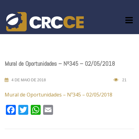
Skip
to
content
Mural de Oportunidades – Nº345 – 02/05/2018
4 DE MAIO DE 2018
21
Mural de Oportunidades – Nº345 – 02/05/2018
Facebook
Twitter
WhatsApp
Email