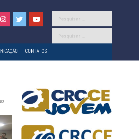
Pesquisar
por:
Pesquisar
por:
NICAÇÃO
CONTATOS
83