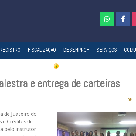
REGISTRO
FISCALIZAÇÃO
DESENPROF
SERVIÇOS
COMU
alestra e entrega de carteiras
ia de Juazeiro do
s e Créditos de
a pelo instrutor