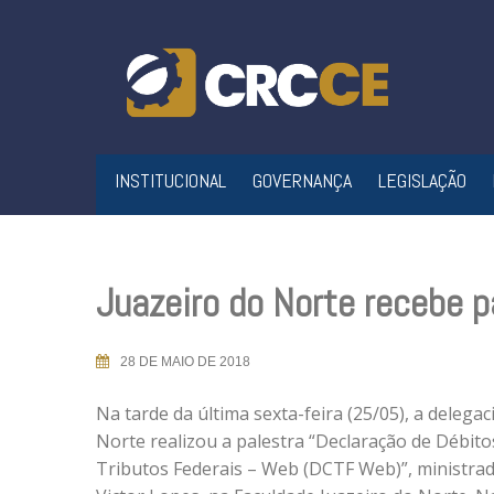
Skip
to
content
INSTITUCIONAL
GOVERNANÇA
LEGISLAÇÃO
Juazeiro do Norte recebe p
28 DE MAIO DE 2018
Na tarde da última sexta-feira (25/05), a delegac
Norte realizou a palestra “Declaração de Débito
Tributos Federais – Web (DCTF Web)”, ministrad