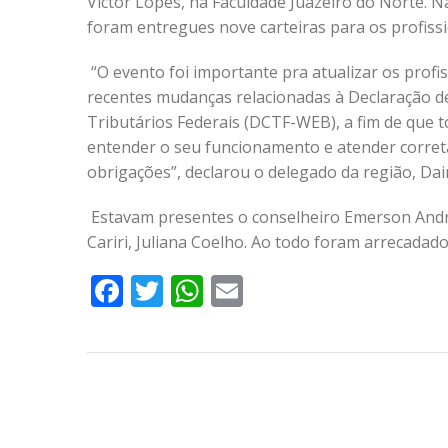
Victor Lopes, na Faculdade Juazeiro do Norte. 
foram entregues nove carteiras para os profissi
“O evento foi importante pra atualizar os profi
recentes mudanças relacionadas à Declaração de
Tributários Federais (DCTF-WEB), a fim de que
entender o seu funcionamento e atender corre
obrigações”, declarou o delegado da região, Dai
Estavam presentes o conselheiro Emerson Andra
Cariri, Juliana Coelho. Ao todo foram arrecadad
Facebook
Twitter
WhatsApp
Email