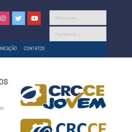
Pesquisar
por:
Pesquisar
por:
NICAÇÃO
CONTATOS
os
51