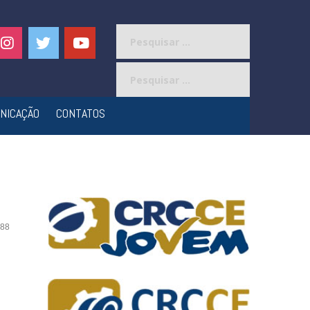
Pesquisar
por:
Pesquisar
por:
NICAÇÃO
CONTATOS
88