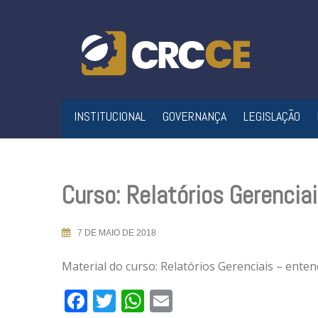
Skip
to
content
INSTITUCIONAL
GOVERNANÇA
LEGISLAÇÃO
Curso: Relatórios Gerencia
7 DE MAIO DE 2018
Material do curso: Relatórios Gerenciais – ente
Facebook
Twitter
WhatsApp
Email