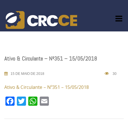
Skip
to
content
Ativo & Circulante – Nº351 – 15/05/2018
15 DE MAIO DE 2018
30
Ativo & Circulante – Nº351 – 15/05/2018
Facebook
Twitter
WhatsApp
Email