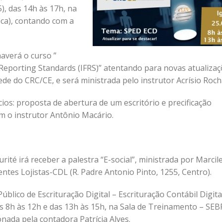
), das 14h às 17h, na
ica), contando com a
haverá o curso ”
l Reporting Standards (IFRS)” atentando para novas atualizaç
e do CRC/CE, e será ministrada pelo instrutor Acrísio Roch
ios: proposta de abertura de um escritório e precificação
om o instrutor Antônio Macário.
rité irá receber a palestra “E-social”, ministrada por Marcil
ntes Lojistas-CDL (R. Padre Antonio Pinto, 1255, Centro).
úblico de Escrituração Digital – Escrituração Contábil Digita
as 8h às 12h e das 13h às 15h, na Sala de Treinamento – SE
onada pela contadora Patrícia Alves.