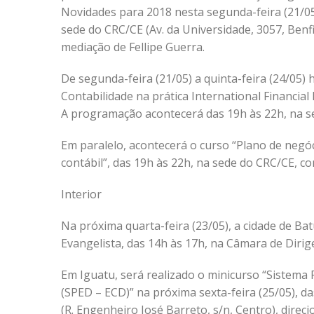
Novidades para 2018 nesta segunda-feira (21/05
sede do CRC/CE (Av. da Universidade, 3057, Benf
mediação de Fellipe Guerra.
De segunda-feira (21/05) a quinta-feira (24/05) 
Contabilidade na prática International Financia
A programação acontecerá das 19h às 22h, na sed
Em paralelo, acontecerá o curso “Plano de negóc
contábil”, das 19h às 22h, na sede do CRC/CE, c
Interior
Na próxima quarta-feira (23/05), a cidade de Batu
Evangelista, das 14h às 17h, na Câmara de Dirige
Em Iguatu, será realizado o minicurso “Sistema P
(SPED – ECD)” na próxima sexta-feira (25/05), d
(R. Engenheiro José Barreto, s/n, Centro), direci