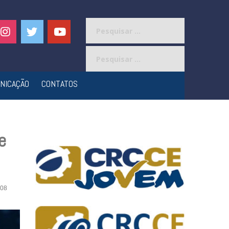
Pesquisar
por:
Pesquisar
por:
NICAÇÃO
CONTATOS
e
08