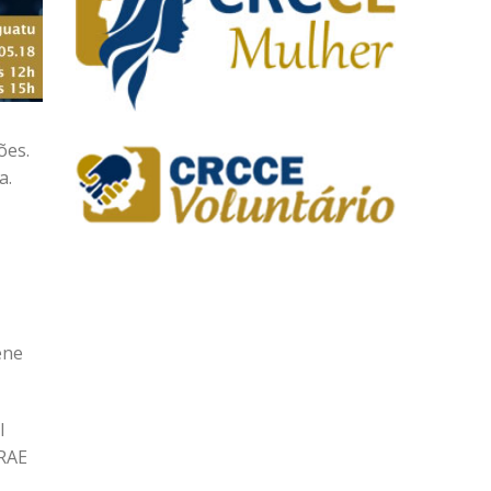
ões.
a.
ene
l
BRAE