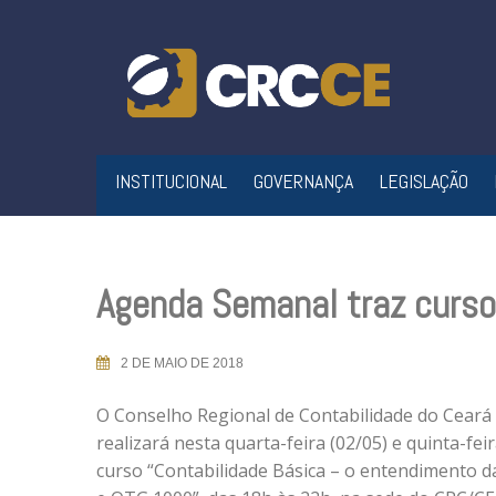
Skip
to
content
INSTITUCIONAL
GOVERNANÇA
LEGISLAÇÃO
Agenda Semanal traz curso
2 DE MAIO DE 2018
O Conselho Regional de Contabilidade do Ceará
realizará nesta quarta-feira (02/05) e quinta-feir
curso “Contabilidade Básica – o entendimento d