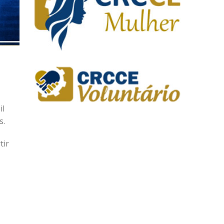
il
s.
tir