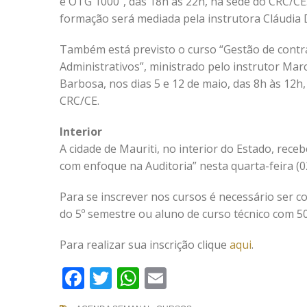
e OTG 1000”, das 18h às 22h, na sede do CRC/CE
formação será mediada pela instrutora Cláudia 
Também está previsto o curso “Gestão de contr
Administrativos”, ministrado pelo instrutor Mar
Barbosa, nos dias 5 e 12 de maio, das 8h às 12h
CRC/CE.
Interior
A cidade de Mauriti, no interior do Estado, rece
com enfoque na Auditoria” nesta quarta-feira (0
Para se inscrever nos cursos é necessário ser co
do 5º semestre ou aluno de curso técnico com 5
Para realizar sua inscrição clique
aqui
.
Facebook
Twitter
WhatsApp
Email