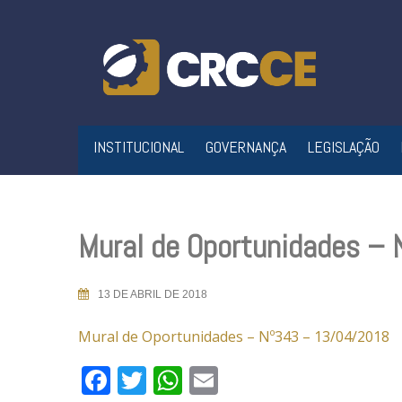
Skip
to
content
INSTITUCIONAL
GOVERNANÇA
LEGISLAÇÃO
Mural de Oportunidades –
13 DE ABRIL DE 2018
Mural de Oportunidades – Nº343 – 13/04/2018
Facebook
Twitter
WhatsApp
Email