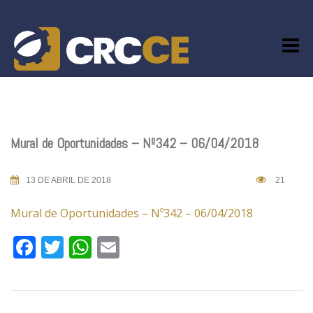
Skip
to
content
Mural de Oportunidades – Nº342 – 06/04/2018
13 DE ABRIL DE 2018
21
Mural de Oportunidades – Nº342 – 06/04/2018
Facebook
Twitter
WhatsApp
Email