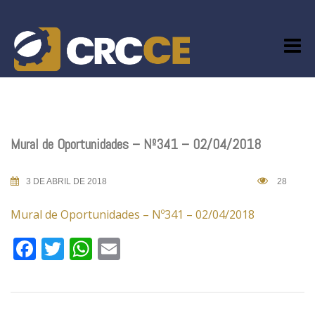
Skip
to
content
Mural de Oportunidades – Nº341 – 02/04/2018
3 DE ABRIL DE 2018
28
Mural de Oportunidades – Nº341 – 02/04/2018
Facebook
Twitter
WhatsApp
Email