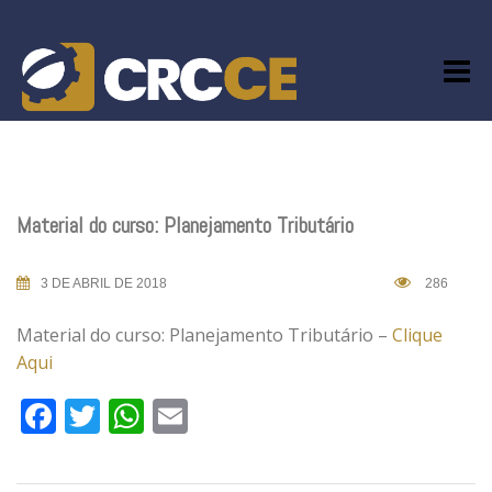
Skip
to
content
Material do curso: Planejamento Tributário
3 DE ABRIL DE 2018
286
Material do curso: Planejamento Tributário –
Clique
Aqui
Facebook
Twitter
WhatsApp
Email