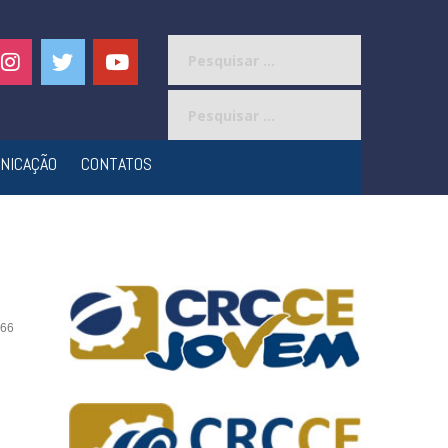
Pesquisar
por:
Pesquisar
por:
NICAÇÃO
CONTATOS
66