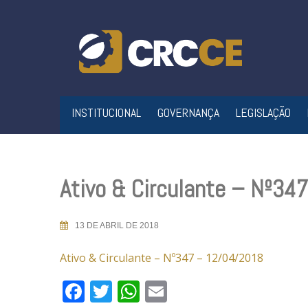
Skip
to
content
INSTITUCIONAL
GOVERNANÇA
LEGISLAÇÃO
Ativo & Circulante – Nº34
13 DE ABRIL DE 2018
Ativo & Circulante – Nº347 – 12/04/2018
Facebook
Twitter
WhatsApp
Email