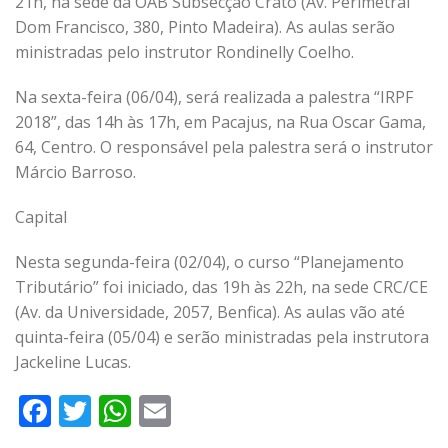
21h, na sede da OAB Subsecção Crato (Av. Perimetral
Dom Francisco, 380, Pinto Madeira). As aulas serão
ministradas pelo instrutor Rondinelly Coelho.
Na sexta-feira (06/04), será realizada a palestra “IRPF
2018”, das 14h às 17h, em Pacajus, na Rua Oscar Gama,
64, Centro. O responsável pela palestra será o instrutor
Márcio Barroso.
Capital
Nesta segunda-feira (02/04), o curso “Planejamento
Tributário” foi iniciado, das 19h às 22h, na sede CRC/CE
(Av. da Universidade, 2057, Benfica). As aulas vão até
quinta-feira (05/04) e serão ministradas pela instrutora
Jackeline Lucas.
Facebook
Twitter
WhatsApp
Email