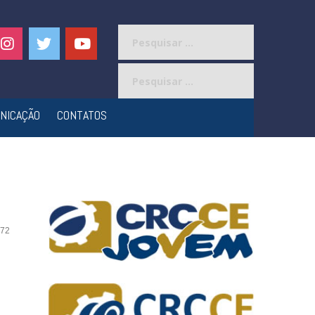
Pesquisar
por:
Pesquisar
por:
NICAÇÃO
CONTATOS
72