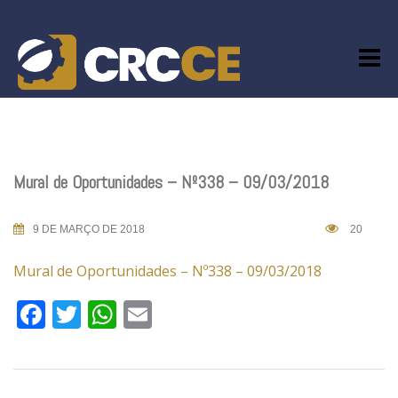
Skip
to
content
Mural de Oportunidades – Nº338 – 09/03/2018
9 DE MARÇO DE 2018
20
Mural de Oportunidades – Nº338 – 09/03/2018
Facebook
Twitter
WhatsApp
Email