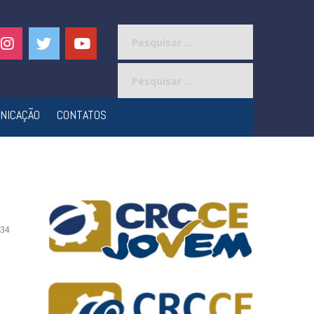
Pesquisar
por:
Pesquisar
por:
NICAÇÃO
CONTATOS
34