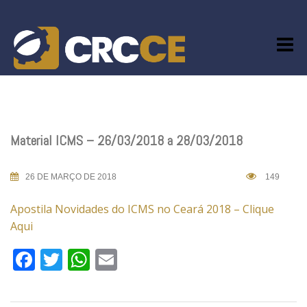
Skip
to
content
Material ICMS – 26/03/2018 a 28/03/2018
26 DE MARÇO DE 2018
149
Apostila Novidades do ICMS no Ceará 2018 – Clique
Aqui
Facebook
Twitter
WhatsApp
Email