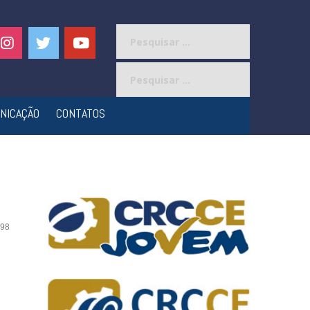
Pesquisar
por:
Pesquisar
por:
NICAÇÃO
CONTATOS
98