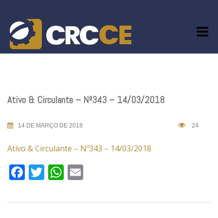
Skip
to
content
Ativo & Circulante – Nº343 – 14/03/2018
14 DE MARÇO DE 2018
24
Ativo & Circulante – Nº343 – 14/03/2018
Facebook
Twitter
WhatsApp
Email