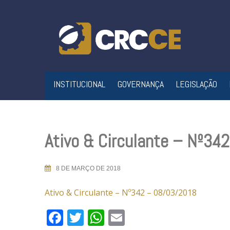
Skip
to
content
INSTITUCIONAL
GOVERNANÇA
LEGISLAÇÃO
Ativo & Circulante – Nº34
8 DE MARÇO DE 2018
Ativo & Circulante – Nº342 – 08/03/2018
Facebook
Twitter
WhatsApp
Email