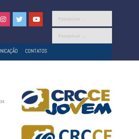
Pesquisar
por:
Pesquisar
por:
NICAÇÃO
CONTATOS
34