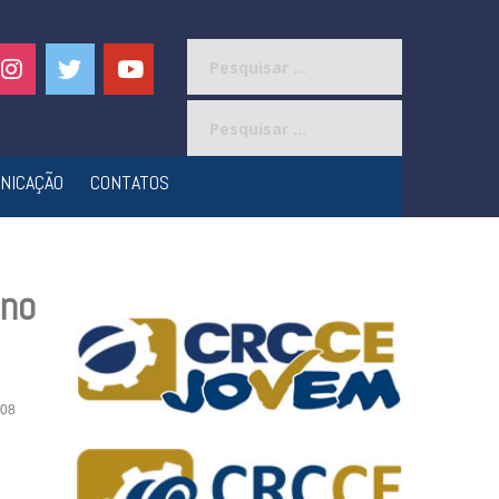
Pesquisar
por:
Pesquisar
por:
NICAÇÃO
CONTATOS
 no
08