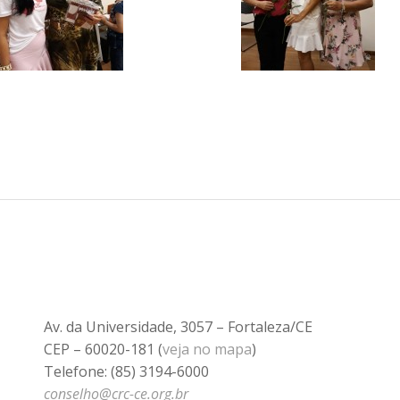
Av. da Universidade, 3057 – Fortaleza/CE
CEP – 60020-181 (
veja no mapa
)
Telefone: (85) 3194-6000
conselho@crc-ce.org.br