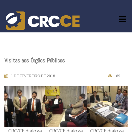
Skip
to
content
Visitas aos Órgãos Públicos
1 DE FEVEREIRO DE 2018
69
CRC/CE dialoga
CRC/CE dialoga
CRC/CE dialoga