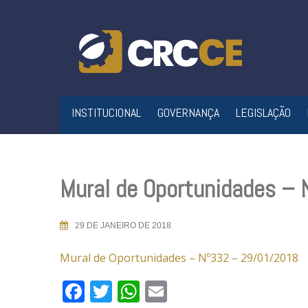
Skip
to
content
INSTITUCIONAL
GOVERNANÇA
LEGISLAÇÃO
Mural de Oportunidades –
29 DE JANEIRO DE 2018
Mural de Oportunidades – Nº332 – 29/01/2018
Facebook
Twitter
WhatsApp
Email