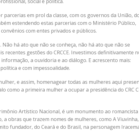
fissional, social e política.
er parcerias em prol da classe, com os governos da União, d
ambém estendendo estas parcerias com o Ministério Público,
 convênios com entes privados e públicos.
 Não há ato que não se conheça, não há ato que não se
is recentes gestões do CRCCE. Investimos definitivamente 
informação, a ouvidoria e ao diálogo. E acrescento mais:
política e com impessoalidade.
ulher, e assim, homenagear todas as mulheres aqui presen
Falo como a primeira mulher a ocupar a presidência do CRC C
atrimônio Artístico Nacional, é um monumento ao romancista
o, a obras que trazem nomes de mulheres, como A Viuvinha,
mito fundador, do Ceará e do Brasil, na personagem Iracema