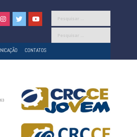
Pesquisar
por:
Pesquisar
por:
NICAÇÃO
CONTATOS
63