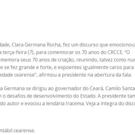
idade, Clara Germana Rocha, fez um discurso que emocionou
ta terça-feira (7), para comemorar os 70 anos do CRCCE. “O
omemora seus 70 anos de criação, reunindo, talvez como nu
e se fez grande e forte, e expoentes igualmente caros para
dade cearense”, afirmou a presidente na abertura da fala.
ra Germana se dirigiu ao governador do Ceará, Camilo Santa
m o desafios de desenvolvimento do Estado. A presidente t
do autor e evocou a lendária Iracema. Veja a íntegra do disc
ntábil cearense.