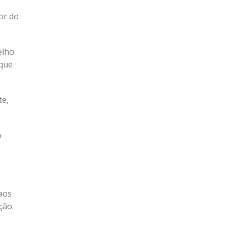
or do
elho
 que
te,
o
aos
ção.