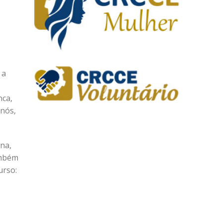
 a
nca,
 nós,
na,
ambém
urso: