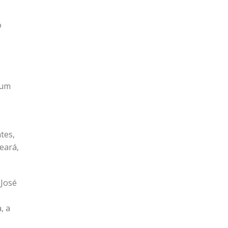
o
num
tes,
eará,
 José
, a