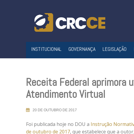
Skip
to
content
INSTITUCIONAL
GOVERNANÇA
LEGISLAÇÃO
Receita Federal aprimora u
Atendimento Virtual
20 DE OUTUBRO DE 2017
Foi publicada hoje no DOU a
Instrução Normativa
de outubro de 2017
, que estabelece que a outo