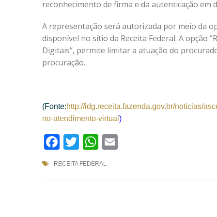
reconhecimento de firma e da autenticação em do
A representação será autorizada por meio da op
disponível no sítio da Receita Federal. A opção 
Digitais”, permite limitar a atuação do procurad
procuração.
(Fonte:
http://idg.receita.fazen
da.gov.br/noticias/as
no
-atendimento-virtual
)
Facebook
Twitter
WhatsApp
Email
RECEITA FEDERAL