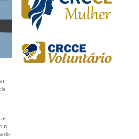
ou
cia
 às
o nº
sa do