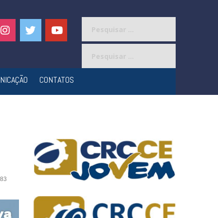
Pesquisar
por:
Pesquisar
por:
NICAÇÃO
CONTATOS
83